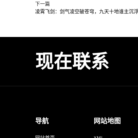
下一篇
凌霄飞剑：剑气凌空破苍穹，九天十地谁主沉
现在联系
导航
网站地图
网站首页
XML