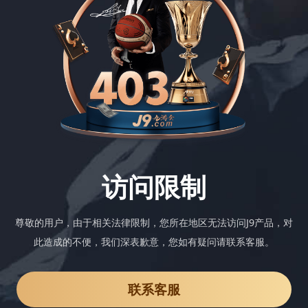
访问限制
尊敬的用户，由于相关法律限制，您所在地区无法访问J9产品，对
此造成的不便，我们深表歉意，您如有疑问请联系客服。
联系客服