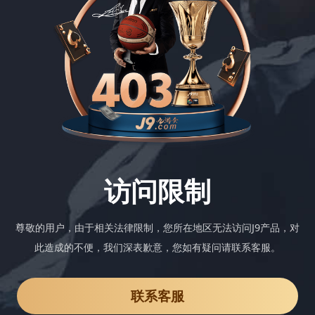
访问限制
尊敬的用户，由于相关法律限制，您所在地区无法访问J9产品，对
此造成的不便，我们深表歉意，您如有疑问请联系客服。
联系客服